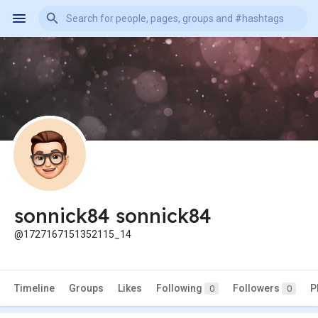
sonnick84 sonnick84
@1727167151352115_14
Timeline
Groups
Likes
Following
Followers
P
0
0