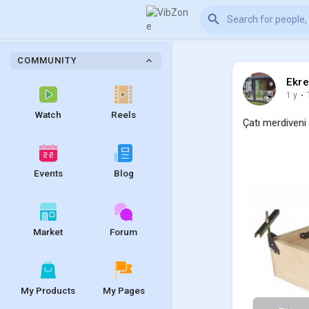
COMMUNITY
Ekr
1 y
·
Watch
Reels
Çatı merdiveni
Events
Blog
Market
Forum
My Products
My Pages